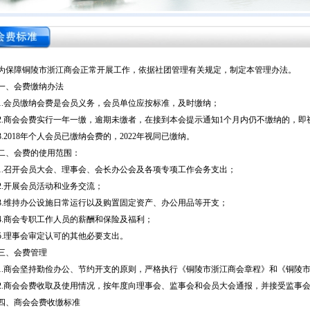
为保障铜陵市浙江商会正常开展工作，依据社团管理有关规定，制定本管理办法。
一、会费缴纳办法
1.会员缴纳会费是会员义务，会员单位应按标准，及时缴纳；
2.商会会费实行一年一缴，逾期未缴者，在接到本会提示通知1个月内仍不缴纳的，即
3.2018年个人会员已缴纳会费的，2022年视同已缴纳。
二、会费的使用范围：
1.召开会员大会、理事会、会长办公会及各项专项工作会务支出；
2.开展会员活动和业务交流；
3.维持办公设施日常运行以及购置固定资产、办公用品等开支；
4.商会专职工作人员的薪酬和保险及福利；
5.理事会审定认可的其他必要支出。
三、会费管理
1.商会坚持勤俭办公、节约开支的原则，严格执行《铜陵市浙江商会章程》和《铜陵
2.商会会费收取及使用情况，按年度向理事会、监事会和会员大会通报，并接受监事
四、商会会费收缴标准