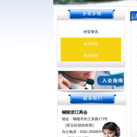
经贸资讯
旅游风情
旅游风情
铜陵浙江商会
地址：铜陵市长江东路
173
号
(
军分区招待所旁
)
办公电话：0562-2850829