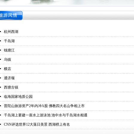
넷
杭州西湖
넷
千岛湖
首页
넷
钱塘江
넷
乌镇
넷
横店
넷
通济堰
넷
西塘古镇
넷
临海国家地质公园
넷
普陀山旅游资产2年内冲A股 佛教四大名山争相上市
넷
千岛湖上要建一座水上游泳池 池中水与千岛湖水相通
넷
CNN评选世界12大落日美景 西湖榜上有名