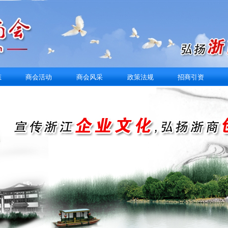
态
商会活动
商会风采
政策法规
招商引资