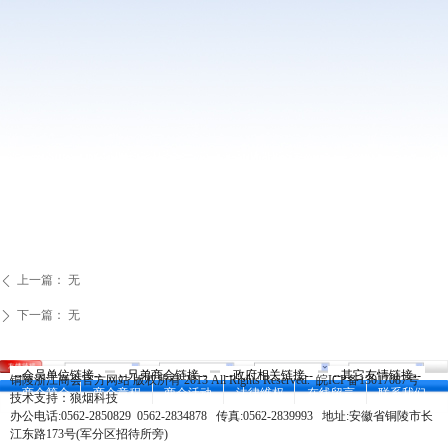
上一篇：
无
ꄴ
下一篇：
无
ꄲ
--会员单位链接--
--兄弟商会链接--
--政府相关链接--
--其它友情链接--
铜陵浙江商会官方网站 版权所有 2013 All Rights Reserved.
皖ICP备13017087号
商会简介
商会章程
商会活动
法律维权
在线留言
联系我们
技术支持：
狼烟科技
办公电话:0562-2850829 0562-2834878 传真:0562-2839993 地址:安徽省铜陵市长
江东路173号(军分区招待所旁)