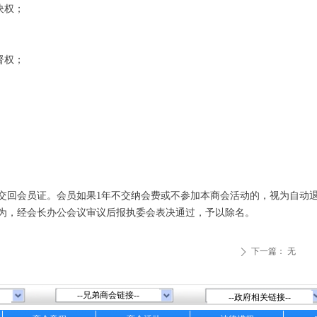
决权；
督权；
回会员证。会员如果1年不交纳会费或不参加本商会活动的，视为自动
为，经会长办公会议审议后报执委会表决通过，予以除名。
下一篇：
无
ꄲ
--兄弟商会链接--
--政府相关链接--