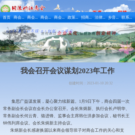
商会概况
商会动态
商会活动
商会风采
政策法规
招商引资
法律维权
乡音乡情
联系我们
首页
我会召开会议谋划2023年工作
创建时间：
2023-01-10
20:32
集思广益谋发展，凝心聚力续新篇。1月9日下午，商会四届一次
常务副会长会议在会长办公室召开。会长朱炳新、执行会长卢明华、
常务副会长何云青、骆进锋、监事会主席韩仕洪参加会议，秘书长王
钟伟列席会议。会长朱炳新主持会议。
朱炳新会长感谢换届以来商会领导班子对商会工作的关心和支